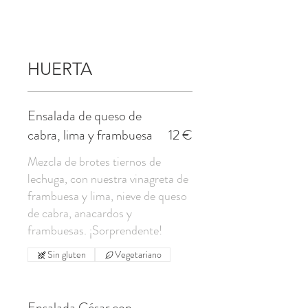
HUERTA
Ensalada de queso de
cabra, lima y frambuesa
12 €
Mezcla de brotes tiernos de
lechuga, con nuestra vinagreta de
frambuesa y lima, nieve de queso
de cabra, anacardos y
frambuesas. ¡Sorprendente!
Sin gluten
Vegetariano
Ensalada César con