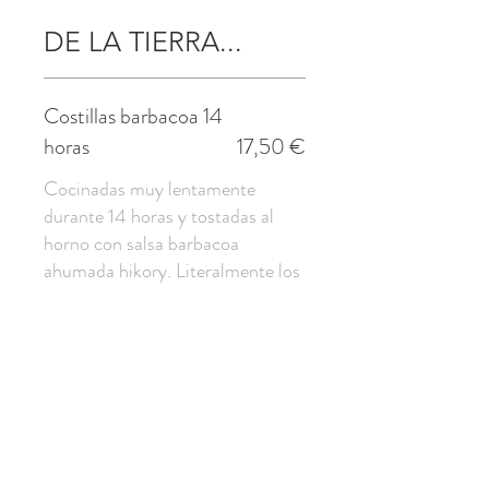
DE LA TIERRA...
Costillas barbacoa 14
horas
17,50 €
Cocinadas muy lentamente
durante 14 horas y tostadas al
horno con salsa barbacoa
ahumada hikory. Literalmente los
Sin gluten
Mostaza
Carrilleras en salsa hoisín
con crema de boniato y
kimuchi
17 €