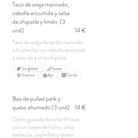
Taco de oreja marinado,
cebolla encurtida y salsa
de chipotle y limón. (3
und)
14 €
Taco de oreja de cerdo marinada
a la plancha con cebolla encurtida
y salsa de y lima chipotle.
Sin gluten
Suave
Huevos
Ajo
Cerdo
Bao de pulled pork y
queso ahumado (3 und)
14 €
Cerdo guisado durante 9 horas
con un toque de humo, salsa
barbacoa, pepinillos y queso