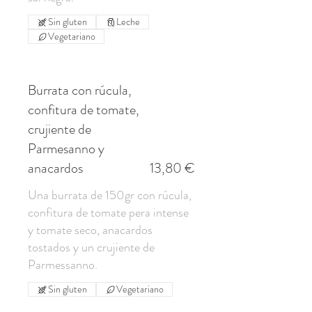
Sin gluten
Leche
Vegetariano
Burrata con rúcula,
confitura de tomate,
crujiente de
Parmesanno y
anacardos
13,80 €
Una burrata de 150gr con rúcula,
confitura de tomate pera intense
y tomate seco, anacardos
tostados y un crujiente de
Sin gluten
Vegetariano