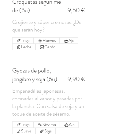
Croquetas según me
de (6u)
9,50 €
Crujiente y súper cremosas. ¿De
Trigo
Huevos
Ajo
Leche
Cerdo
Gyozas de pollo,
jengibre y soja (6u)
9,90 €
Empanadillas japonesas,
cocinadas al vapor y pasadas por
la plancha. Con salsa de soja y un
Trigo
Sésamo
Ajo
Suave
Soja