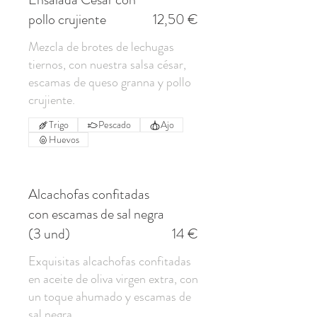
pollo crujiente
12,50 €
Mezcla de brotes de lechugas
tiernos, con nuestra salsa césar,
escamas de queso granna y pollo
Trigo
Pescado
Ajo
Huevos
Alcachofas confitadas
con escamas de sal negra
(3 und)
14 €
Exquisitas alcachofas confitadas
en aceite de oliva virgen extra, con
un toque ahumado y escamas de