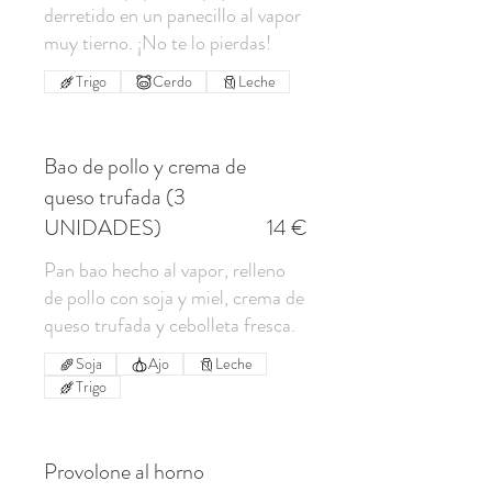
derretido en un panecillo al vapor
muy tierno. ¡No te lo pierdas!
Trigo
Cerdo
Leche
Bao de pollo y crema de
queso trufada (3
UNIDADES)
14 €
Pan bao hecho al vapor, relleno
de pollo con soja y miel, crema de
queso trufada y cebolleta fresca.
Soja
Ajo
Leche
Trigo
Provolone al horno