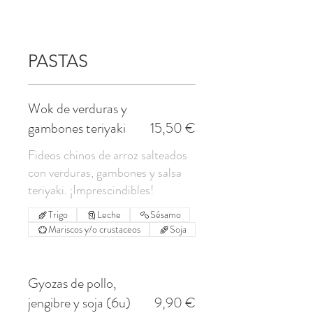
PASTAS
Wok de verduras y
gambones teriyaki
15,50 €
Fideos chinos de arroz salteados
con verduras, gambones y salsa
Trigo
Leche
Sésamo
Mariscos y/o crustaceos
Soja
Gyozas de pollo,
jengibre y soja (6u)
9,90 €