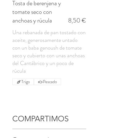
Tosta de berenjena y
tomate seco con
anchoas y rúcula
8,50 €
Una rebanada de pan tostado con
aceite, generosamente untado
con un baba ganoush de tomate
seco y cubierto con unas anchoas
del Cantábrico y un poco de
rúcula
Trigo
Pescado
COMPARTIMOS