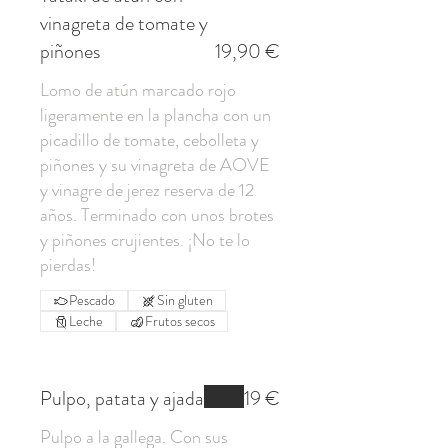
vinagreta de tomate y
piñones
19,90 €
Lomo de atún marcado rojo
ligeramente en la plancha con un
picadillo de tomate, cebolleta y
piñones y su vinagreta de AOVE
y vinagre de jerez reserva de 12
años. Terminado con unos brotes
y piñones crujientes. ¡No te lo
Pescado
Sin gluten
Leche
Frutos secos
Pulpo, patata y ajada
19 €
Pulpo a la gallega. Con sus